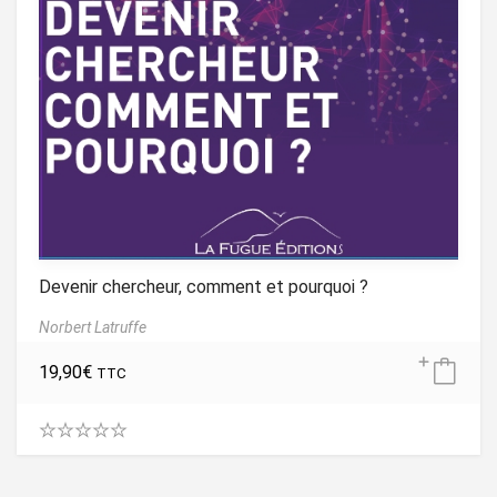
Devenir chercheur, comment et pourquoi ?
Norbert Latruffe
19,90
€
TTC
0
.
0